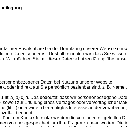
tbeilegung:
utz Ihrer Privatsphäre bei der Benutzung unserer Website ein w
lichen Daten sehr ernst. Deshalb möchten wir, dass Sie wissen
n. Wir möchten Sie mit dieser Datenschutzerklärung über unse
.
 personenbezogener Daten bei Nutzung unserer Website.
t oder indirekt auf Sie persönlich beziehbar sind, z. B. Name,
 lit. a) b) c) f). Das bedeutet, dass wir personenbezogene Dat
 a), soweit zur Erfüllung eines Vertrages oder vorvertraglicher 
 sind (lit. c) oder wir ein berechtigtes Interesse an der Verarbeitun
nzelfall benannt.
 über ein Kontaktformular werden die von Ihnen mitgeteilten Da
mer) von uns gespeichert, um Ihre Fragen zu beantworten. Die 