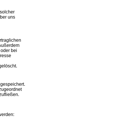
 solcher
über uns
rtraglichen
. Außerdem
 oder bei
eresse
gelöscht.
gespeichert.
 zugeordnet
zufließen.
werden: