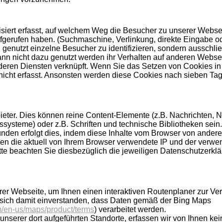
siert erfasst, auf welchem Weg die Besucher zu unserer Webse
fgerufen haben. (Suchmaschine, Verlinkung, direkte Eingabe o
nutzt einzelne Besucher zu identifizieren, sondern ausschlie
 kann nicht dazu genutzt werden ihr Verhalten auf anderen Webse
deren Diensten verknüpft. Wenn Sie das Setzen von Cookies in
nicht erfasst. Ansonsten werden diese Cookies nach sieben Ta
Anbieter. Dies können reine Content-Elemente (z.B. Nachrichten, N
systeme) oder z.B. Schriften und technische Bibliotheken sein
nden erfolgt dies, indem diese Inhalte vom Browser von ander
 die aktuell von Ihrem Browser verwendete IP und der verwe
tte beachten Sie diesbezüglich die jeweiligen Datenschutzerkl
er Webseite, um Ihnen einen interaktiven Routenplaner zur Ve
e sich damit einverstanden, dass Daten gemäß der Bing Maps
m/en-us/maps/product/terms
) verarbeitet werden.
 unserer dort aufgeführten Standorte, erfassen wir von Ihnen kei