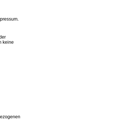
mpressum.
der
n keine
nbezogenen