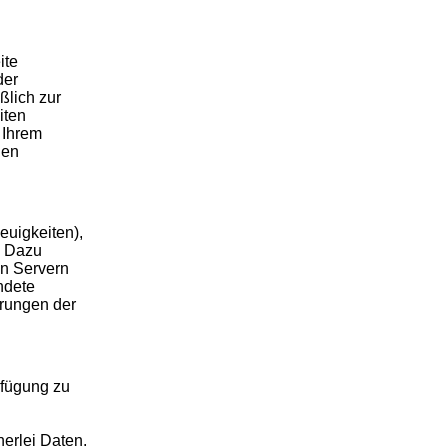
ite
der
ßlich zur
iten
 Ihrem
gen
euigkeiten),
. Dazu
en Servern
ndete
ärungen der
rfügung zu
nerlei Daten.