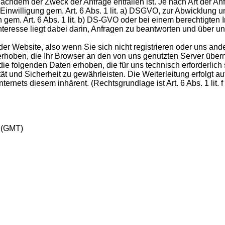
hdem der Zweck der Anfrage entfallen ist. Je nach Art der An
Einwilligung gem. Art. 6 Abs. 1 lit. a) DSGVO, zur Abwicklung u
gem. Art. 6 Abs. 1 lit. b) DS-GVO oder bei einem berechtigten 
 Interesse liegt dabei darin, Anfragen zu beantworten und über u
er Website, also wenn Sie sich nicht registrieren oder uns and
erhoben, die Ihr Browser an den von uns genutzten Server überm
e folgenden Daten erhoben, die für uns technisch erforderlich 
t und Sicherheit zu gewährleisten. Die Weiterleitung erfolgt au
ternets diesem inhärent. (Rechtsgrundlage ist Art. 6 Abs. 1 lit.
 (GMT)