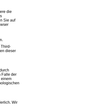
ere die
es
n Sie auf
owser
n.
 Third-
nen dieser
 durch
 Falle der
m einem
nologischen
erlich. Wir