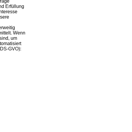
frage
nd Erfüllung
Interesse
nsere
erweitig
ittelt. Wenn
sind, um
tomatisiert
 f DS-GVO):