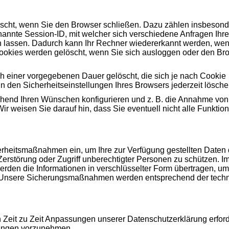
öscht, wenn Sie den Browser schließen. Dazu zählen insbesond
annte Session-ID, mit welcher sich verschiedene Anfragen Ihr
lassen. Dadurch kann Ihr Rechner wiedererkannt werden, wen
ookies werden gelöscht, wenn Sie sich ausloggen oder den Br
h einer vorgegebenen Dauer gelöscht, die sich je nach Cookie
n den Sicherheitseinstellungen Ihres Browsers jederzeit lösche
chend Ihren Wünschen konfigurieren und z. B. die Annahme von
r weisen Sie darauf hin, dass Sie eventuell nicht alle Funktio
erheitsmaßnahmen ein, um Ihre zur Verfügung gestellten Daten
 Zerstörung oder Zugriff unberechtigter Personen zu schützen. Im
rden die Informationen in verschlüsselter Form übertragen, u
. Unsere Sicherungsmaßnahmen werden entsprechend der tech
 Zeit zu Zeit Anpassungen unserer Datenschutzerklärung erford
rungen vorzunehmen.